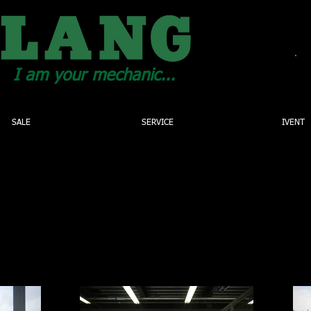
C
I am your mechanic...
SALE
SERVICE
IVENT