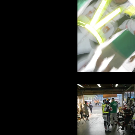
2017もて耐久決勝