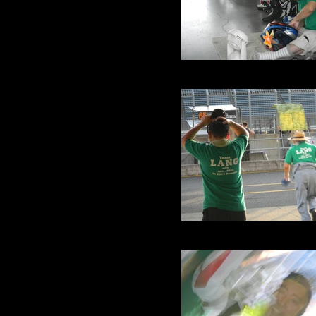
2017もて耐久決勝
2017もて耐久決勝