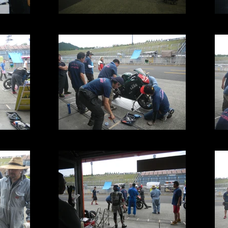
2017もて耐久決勝
2017もて耐久決勝