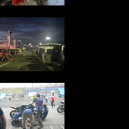
2017もて耐久決勝
2017もて耐久決勝