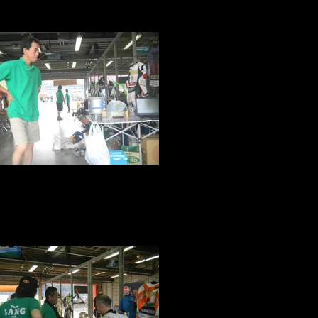
2017もて耐久決勝