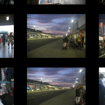
2017もて耐久決勝
2017もて耐久決勝