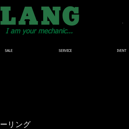
C
I am your mechanic...
SALE
SERVICE
IVENT
ツーリング