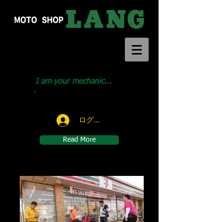
I am your mechanic...
Call us:
046-291-1414
ログイン
Read More