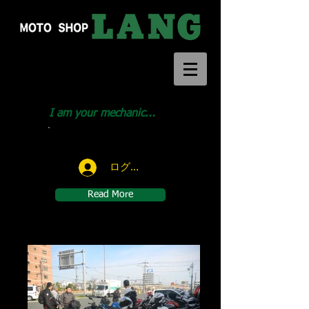
I am your mechanic...
Call us:
046-291-1414
ログイン
Read More