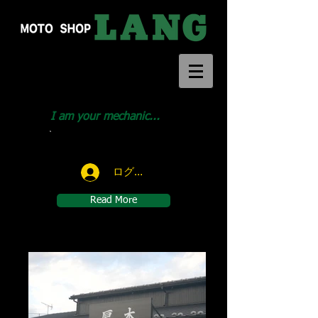
I am your mechanic...
Call us:
046-291-1414
ログイン
Read More