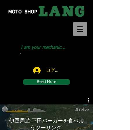
I am your mechanic...
Call us:
046-291-1414
ログイン
Read More
伊豆周遊 下田バーガーを食べよ
うツーリング'